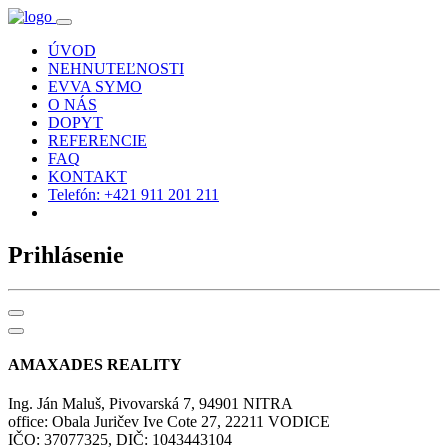
ÚVOD
NEHNUTEĽNOSTI
EVVA SYMO
O NÁS
DOPYT
REFERENCIE
FAQ
KONTAKT
Telefón: +421 911 201 211
Prihlásenie
AMAXADES REALITY
Ing. Ján Maluš, Pivovarská 7, 94901 NITRA
office: Obala Juričev Ive Cote 27, 22211 VODICE
IČO: 37077325, DIČ: 1043443104