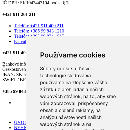
IČ DPH: SK1043443104 podľa § 7a
+421 911 201 211
Telefón: +421 911 400 211
Telefón: +385 99 843 1210
Telefón: +385 99 874 1515
E-mail: amaxades.reality@gmail.com
+421 911 400 211
Používame cookies
Bankové informácie:
Súbory cookie a ďalšie
Československá obchodná banka, a.s.
IBAN: SK54 7500 0000 0040 2579 5506
technológie sledovania
SWIFT / BIC kód: CEKOSKBX
používame na zlepšenie vášho
zážitku z prehliadania našich
+385 99 843 1210
webových stránok, na to, aby sme
vám zobrazovali prispôsobený
obsah a cielené reklamy, na
analýzu návštevnosti našich
ÚVOD
webových stránok a na
NEHNUTEĽNOSTI