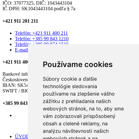
IČO: 37077325, DIČ: 1043443104
IČ DPH: SK1043443104 podľa § 7a
+421 911 201 211
Telefón: +421 911 400 211
Telefón: +385 99 843 1210
Telefón: +385 99 874 1515
E-mail: amaxades.reality@gmail.com
+421 911 400 211
Používame cookies
Bankové informácie:
Súbory cookie a ďalšie
Československá obchodná banka, a.s.
IBAN: SK54 7500 0000 0040 2579 5506
technológie sledovania
SWIFT / BIC kód: CEKOSKBX
používame na zlepšenie vášho
zážitku z prehliadania našich
+385 99 843 1210
webových stránok, na to, aby sme
vám zobrazovali prispôsobený
obsah a cielené reklamy, na
analýzu návštevnosti našich
ÚVOD
webových stránok a na