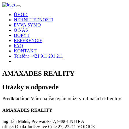
ÚVOD
NEHNUTEĽNOSTI
EVVA SYMO
O NÁS
DOPYT
REFERENCIE
FAQ
KONTAKT
Telefón: +421 911 201 211
AMAXADES REALITY
Otázky a odpovede
Predkladáme Vám najčastejšie otázky od našich klientov.
AMAXADES REALITY
Ing. Ján Maluš, Pivovarská 7, 94901 NITRA
office: Obala Juričev Ive Cote 27, 22211 VODICE