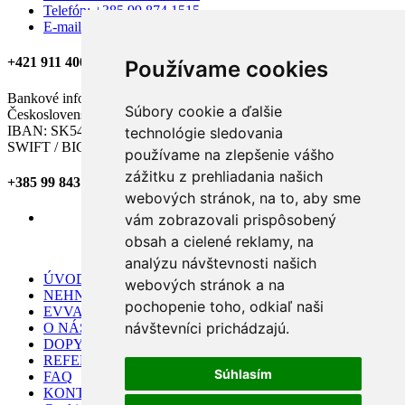
Telefón: +385 99 874 1515
E-mail: amaxades.reality@gmail.com
+421 911 400 211
Používame cookies
Bankové informácie:
Súbory cookie a ďalšie
Československá obchodná banka, a.s.
IBAN: SK54 7500 0000 0040 2579 5506
technológie sledovania
SWIFT / BIC kód: CEKOSKBX
používame na zlepšenie vášho
zážitku z prehliadania našich
+385 99 843 1210
webových stránok, na to, aby sme
vám zobrazovali prispôsobený
obsah a cielené reklamy, na
analýzu návštevnosti našich
ÚVOD
webových stránok a na
NEHNUTEĽNOSTI
pochopenie toho, odkiaľ naši
EVVA SYMO
návštevníci prichádzajú.
O NÁS
DOPYT
REFERENCIE
Súhlasím
FAQ
KONTAKT