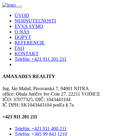
ÚVOD
NEHNUTEĽNOSTI
EVVA SYMO
O NÁS
DOPYT
REFERENCIE
FAQ
KONTAKT
Telefón: +421 911 201 211
AMAXADES REALITY
Ing. Ján Maluš, Pivovarská 7, 94901 NITRA
office: Obala Juričev Ive Cote 27, 22211 VODICE
IČO: 37077325, DIČ: 1043443104
IČ DPH: SK1043443104 podľa § 7a
+421 911 201 211
Telefón: +421 911 400 211
Telefón: +385 99 843 1210