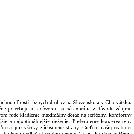
nehnuteľností rôznych druhov na Slovensku a v Chorvátsku.
čne potrebujú a s dôverou sa nás obrátia z dôvodu záujmu
rvom rade kladieme maximálny dôraz na seriózny, komfortný
šie a najoptimálnejšie riešenie. Preferujeme konzervatívny
ľnosti pre všetky zúčastnené strany. Cieľom našej realitnej
 budeme vedieť aj naplno venovať, a na ktorých môžeme