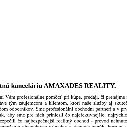
ealitnú kanceláriu AMAXADES REALITY.
ní Vám profesionálne pomôcť pri kúpe, predaji, či prenájme 
práve tým záujemcom a klientom, ktorí naše služby aj skuto
adom odborníkov. Sme profesionálni obchodní partneri a v p
, aby sme pre nich priniesli čo najefektívnejšie, najrýchlej
bezpečili čo najbezpečnejší realitný obchod - prevod nehnute
žstvo obchodných prípadov a rôznych ponúk, ktorým sa