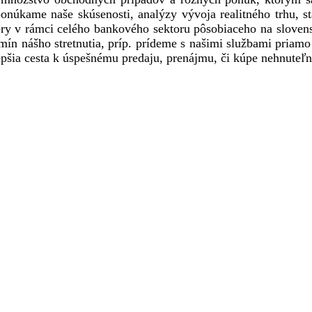
núkame naše skúsenosti, analýzy vývoja realitného trhu, s
ry v rámci celého bankového sektoru pôsobiaceho na slovens
rmín nášho stretnutia, príp. prídeme s našimi službami priamo
pšia cesta k úspešnému predaju, prenájmu, či kúpe nehnuteľn