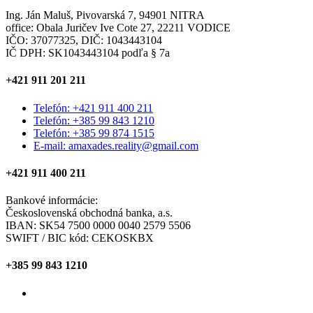
Ing. Ján Maluš, Pivovarská 7, 94901 NITRA
office: Obala Juričev Ive Cote 27, 22211 VODICE
IČO: 37077325, DIČ: 1043443104
IČ DPH: SK1043443104 podľa § 7a
+421 911 201 211
Telefón: +421 911 400 211
Telefón: +385 99 843 1210
Telefón: +385 99 874 1515
E-mail: amaxades.reality@gmail.com
+421 911 400 211
Bankové informácie:
Československá obchodná banka, a.s.
IBAN: SK54 7500 0000 0040 2579 5506
SWIFT / BIC kód: CEKOSKBX
+385 99 843 1210