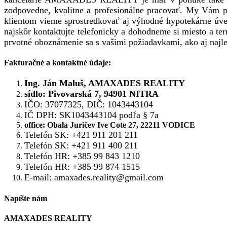
zodpovedne, kvalitne a profesionálne pracovať. My Vám po
klientom vieme sprostredkovať aj výhodné hypotekárne úve
najskôr kontaktujte telefonicky a dohodneme si miesto a te
prvotné oboznámenie sa s vašimi požiadavkami, ako aj najle
Fakturačné a kontaktné údaje:
Ing. Ján Maluš, AMAXADES REALITY
sídlo: Pivovarská 7, 94901 NITRA
IČO: 37077325, DIČ: 1043443104
IČ DPH: SK1043443104 podľa § 7a
office: Obala Juričev Ive Cote 27, 22211 VODICE
Telefón SK: +421 911 201 211
Telefón SK: +421 911 400 211
Telefón HR: +385 99 843 1210
Telefón HR: +385 99 874 1515
E-mail: amaxades.reality@gmail.com
Napíšte nám
AMAXADES REALITY