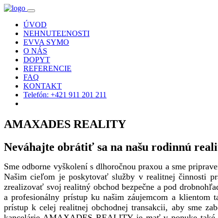
ÚVOD
NEHNUTEĽNOSTI
EVVA SYMO
O NÁS
DOPYT
REFERENCIE
FAQ
KONTAKT
Telefón: +421 911 201 211
AMAXADES REALITY
Neváhajte obrátiť sa na našu rodinnú r
Sme odborne vyškolení s dlhoročnou praxou a sme priprave
Našim cieľom je poskytovať služby v realitnej činnosti 
zrealizovať svoj realitný obchod bezpečne a pod drobnohľ
a profesionálny prístup ku našim záujemcom a klientom tak
prístup k celej realitnej obchodnej transakcii, aby sme za
kancelárie AMAXADES REALITY je mať v ponuke také mno