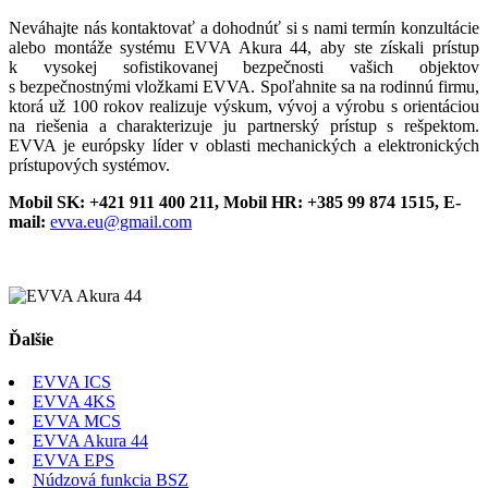
Neváhajte nás kontaktovať a dohodnúť si s nami termín konzultácie
alebo montáže systému EVVA Akura 44, aby ste získali prístup
k vysokej sofistikovanej bezpečnosti vašich objektov
s bezpečnostnými vložkami EVVA. Spoľahnite sa na rodinnú firmu,
ktorá už 100 rokov realizuje výskum, vývoj a výrobu s orientáciou
na riešenia a charakterizuje ju partnerský prístup s rešpektom.
EVVA je európsky líder v oblasti mechanických a elektronických
prístupových systémov.
Mobil SK: +421 911 400 211,
Mobil HR: +385 99 874 1515, E-
mail:
evva.eu@gmail.com
Ďalšie
EVVA ICS
EVVA 4KS
EVVA MCS
EVVA Akura 44
EVVA EPS
Núdzová funkcia BSZ