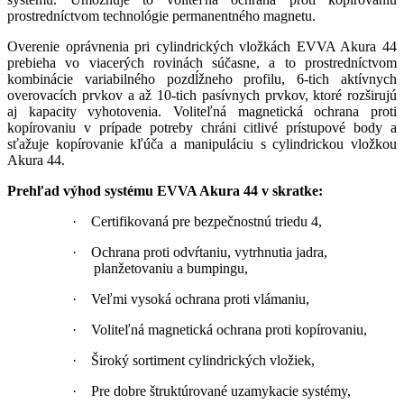
prostredníctvom technológie permanentného magnetu.
Overenie oprávnenia pri cylindrických vložkách EVVA Akura 44
prebieha vo viacerých rovinách súčasne, a to prostredníctvom
kombinácie variabilného pozdĺžneho profilu, 6-tich aktívnych
overovacích prvkov a až 10-tich pasívnych prvkov, ktoré rozširujú
aj kapacity vyhotovenia. Voliteľná magnetická ochrana proti
kopírovaniu v prípade potreby chráni citlivé prístupové body a
sťažuje kopírovanie kľúča a manipuláciu s cylindrickou vložkou
Akura 44.
Prehľad výhod systému EVVA Akura 44 v skratke:
·
Certifikovaná pre bezpečnostnú triedu 4,
·
Ochrana proti odvŕtaniu, vytrhnutia jadra,
planžetovaniu a bumpingu,
·
Veľmi vysoká ochrana proti vlámaniu,
·
Voliteľná magnetická ochrana proti kopírovaniu,
·
Široký sortiment cylindrických vložiek,
·
Pre dobre štruktúrované uzamykacie systémy,