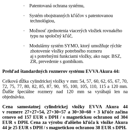
·
Patentovaná ochrana systému,
·
Systém obojstranných kľúčov s patentovanou
technológiou,
·
Možnosť zjednotenia viacerých vložiek rovnakého
typu na spoločný kľúč,
·
Modulárny systém SYMO, ktorý umožňuje rýchle
zhotovenie vložky potrebného rozmeru
aj s potrebnými funkciami vložky, ako napr. BSZ,
ZR, prevedenie s gombíkom.
Prehľad štandardných rozmerov systému EVVA Akura 44:
Celková dĺžka cylindrickej vložky v mm: 54, 57, 60, 62, 65, 67, 70,
72, 75, 77, 80, 82, 85, 87, 90, 95, 100, 105, 110, 115 a 120 mm.
Ďalšie špeciálne rozmery nad 120 mm sa vyrábajú len na
objednávku.
Cena samostatnej cylindrickej vložky EVVA Akura 44
v rozmere 27+27=54, 27+30=57 a 30+30=60 + 3 kľúče začína
cenovo od 157 EUR s DPH / s magnetickou ochranou od 304
EUR s DPH. Cena za výrobu ďalšieho kľúča k vložke Akura
44 je 25 EUR s DPH / s magnetickou ochranou 38 EUR s DPH.