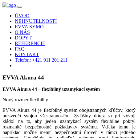
ÚVOD
NEHNUTEĽNOSTI
EVVA SYMO
O NÁS
DOPYT
REFERENCIE
FAQ
KONTAKT
Telefón: +421 911 201 211
EVVA Akura 44
EVVA Akura 44 – flexibilný uzamykací systém
Nový rozmer flexibility.
EVVA Akura 44 je flexibilný systém obojstranných kľúčov, ktorý
presvedčí svojou všestrannosťou. Zvláštny dôraz sa pri vývoji
kládol na to, aby jeden uzamykací systém flexibilne pokryl
rozmanité bezpečnostné požiadavky systému. Vďaka tomu je
napríklad možné meniť bezpečnostnú úroveň v rámci jedného
systému. Umožňuje to voliteľná ochrana proti kopírovaniu