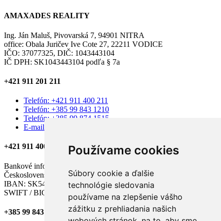
AMAXADES REALITY
Ing. Ján Maluš, Pivovarská 7, 94901 NITRA
office: Obala Juričev Ive Cote 27, 22211 VODICE
IČO: 37077325, DIČ: 1043443104
IČ DPH: SK1043443104 podľa § 7a
+421 911 201 211
Telefón: +421 911 400 211
Telefón: +385 99 843 1210
Telefón: +385 99 874 1515
E-mail: amaxades.reality@gmail.com
+421 911 400 211
Používame cookies
Bankové informácie:
Súbory cookie a ďalšie
Československá obchodná banka, a.s.
IBAN: SK54 7500 0000 0040 2579 5506
technológie sledovania
SWIFT / BIC kód: CEKOSKBX
používame na zlepšenie vášho
zážitku z prehliadania našich
+385 99 843 1210
webových stránok, na to, aby sme